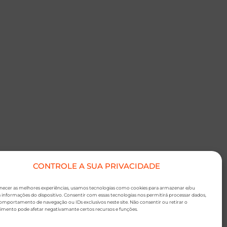
CONTROLE A SUA PRIVACIDADE
rnecer as melhores experiências, usamos tecnologias como cookies para armazenar e/ou
 informações do dispositivo. Consentir com essas tecnologias nos permitirá processar dados,
mportamento de navegação ou IDs exclusivos neste site. Não consentir ou retirar o
imento pode afetar negativamante certos recursos e funções.