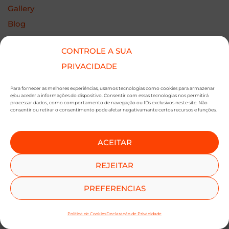
Gallery
Blog
Contact
CONTROLE A SUA
PRIVACIDADE
Para fornecer as melhores experiências, usamos tecnologias como cookies para armazenar
e/ou aceder a informações do dispositivo. Consentir com essas tecnologias nos permitirá
processar dados, como comportamento de navegação ou IDs exclusivos neste site. Não
consentir ou retirar o consentimento pode afetar negativamante certos recursos e funções.
ACEITAR
REJEITAR
PREFERENCIAS
Política de Cookies
Declaração de Privacidade