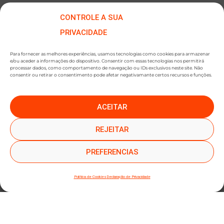
CONTROLE A SUA
PRIVACIDADE
Para fornecer as melhores experiências, usamos tecnologias como cookies para armazenar
e/ou aceder a informações do dispositivo. Consentir com essas tecnologias nos permitirá
processar dados, como comportamento de navegação ou IDs exclusivos neste site. Não
consentir ou retirar o consentimento pode afetar negativamante certos recursos e funções.
ACEITAR
●
●
SUBSCREVER NEWSLETTER
REJEITAR
PREFERENCIAS
Política de Cookies
Declaração de Privacidade
SUBMETER SUBSCRIÇÃO