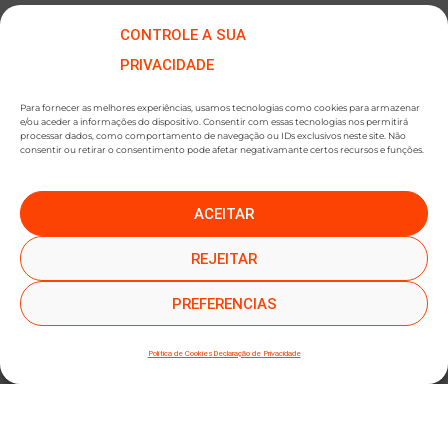
CONTROLE A SUA
PRIVACIDADE
Para fornecer as melhores experiências, usamos tecnologias como cookies para armazenar
e/ou aceder a informações do dispositivo. Consentir com essas tecnologias nos permitirá
processar dados, como comportamento de navegação ou IDs exclusivos neste site. Não
consentir ou retirar o consentimento pode afetar negativamante certos recursos e funções.
ACEITAR
●
●
SUBSCREVER NEWSLETTER
REJEITAR
PREFERENCIAS
Política de Cookies
Declaração de Privacidade
SUBMETER SUBSCRIÇÃO