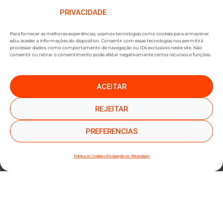
PRIVACIDADE
Para fornecer as melhores experiências, usamos tecnologias como cookies para armazenar
e/ou aceder a informações do dispositivo. Consentir com essas tecnologias nos permitirá
processar dados, como comportamento de navegação ou IDs exclusivos neste site. Não
consentir ou retirar o consentimento pode afetar negativamante certos recursos e funções.
ACEITAR
●
●
SUBSCREVER NEWSLETTER
REJEITAR
PREFERENCIAS
Política de Cookies
Declaração de Privacidade
SUBMETER SUBSCRIÇÃO
Ao subscrever este formulário, declara que leu e concorda com a nossa
Política de
Privacidade
e a nossa
Política de Cookies
.