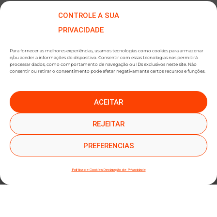
CONTROLE A SUA
PRIVACIDADE
Para fornecer as melhores experiências, usamos tecnologias como cookies para armazenar
e/ou aceder a informações do dispositivo. Consentir com essas tecnologias nos permitirá
processar dados, como comportamento de navegação ou IDs exclusivos neste site. Não
consentir ou retirar o consentimento pode afetar negativamante certos recursos e funções.
ACEITAR
REJEITAR
●
●
SUBSCREVER NEWSLETTER
PREFERENCIAS
Política de Cookies
Declaração de Privacidade