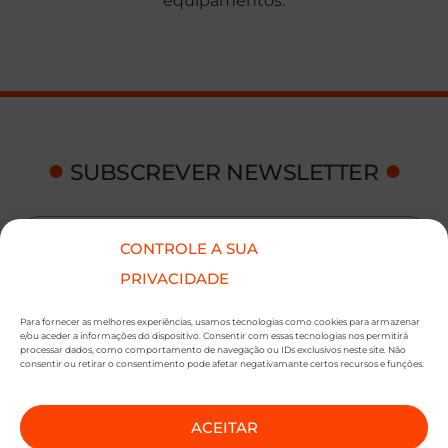
equipamentos.
●
●
SUBSCREVER NEWSLETTER
CONTROLE A SUA
PRIVACIDADE
Para fornecer as melhores experiências, usamos tecnologias como cookies para armazenar
e/ou aceder a informações do dispositivo. Consentir com essas tecnologias nos permitirá
processar dados, como comportamento de navegação ou IDs exclusivos neste site. Não
SUBMETER SUBSCRIÇÃO
consentir ou retirar o consentimento pode afetar negativamante certos recursos e funções.
Ao subscrever este formulário, declara que leu e concorda com a nossa
Política de
Privacidade
e a nossa
Política de Cookies
.
ACEITAR