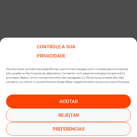
CONTROLE A SUA
PRIVACIDADE
Para fornecer as melhores experiências, usamos tecnologias como cookies para armazenar
e/ou aceder a informações do dispositivo. Consentir com essas tecnologias nos permitirá
processar dados, como comportamento de navegação ou IDs exclusivos neste site. Não
consentir ou retirar o consentimento pode afetar negativamante certos recursos e funções.
ACEITAR
●
●
SUBSCREVER NEWSLETTER
REJEITAR
PREFERENCIAS