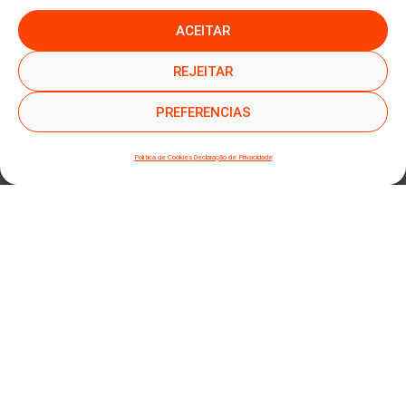
ACEITAR
●
●
SUBSCREVER NEWSLETTER
REJEITAR
PREFERENCIAS
Política de Cookies
Declaração de Privacidade
SUBMETER SUBSCRIÇÃO
Ao subscrever este formulário, declara que leu e concorda com a nossa
Política de
Privacidade
e a nossa
Política de Cookies
.
Mapa do site
Política de Privacidade
Termos e Condições
Livro Reclamações