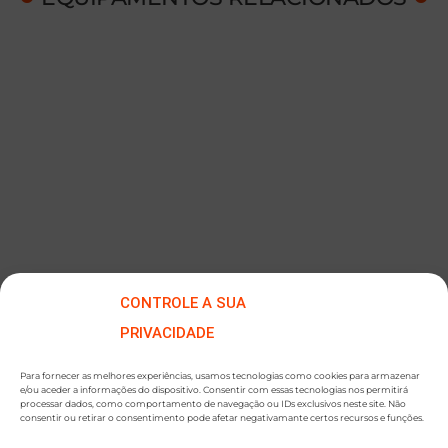
CONTROLE A SUA
PRIVACIDADE
Para fornecer as melhores experiências, usamos tecnologias como cookies para armazenar
e/ou aceder a informações do dispositivo. Consentir com essas tecnologias nos permitirá
processar dados, como comportamento de navegação ou IDs exclusivos neste site. Não
consentir ou retirar o consentimento pode afetar negativamante certos recursos e funções.