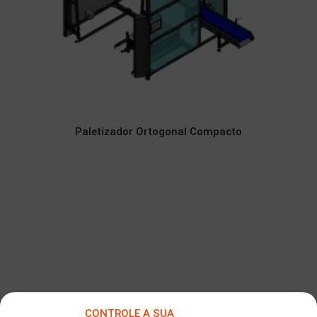
Paletizador Ortogonal Compacto
CONTROLE A SUA