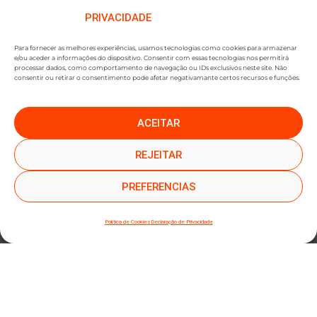
PRIVACIDADE
Para fornecer as melhores experiências, usamos tecnologias como cookies para armazenar
e/ou aceder a informações do dispositivo. Consentir com essas tecnologias nos permitirá
processar dados, como comportamento de navegação ou IDs exclusivos neste site. Não
consentir ou retirar o consentimento pode afetar negativamante certos recursos e funções.
ACEITAR
●
●
SUBSCREVER NEWSLETTER
REJEITAR
PREFERENCIAS
Política de Cookies
Declaração de Privacidade
SUBMETER SUBSCRIÇÃO
Ao subscrever este formulário, declara que leu e concorda com a nossa
Política de
Privacidade
e a nossa
Política de Cookies
.