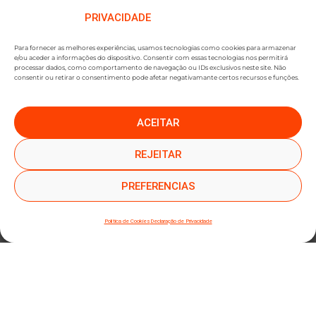
PRIVACIDADE
Para fornecer as melhores experiências, usamos tecnologias como cookies para armazenar
e/ou aceder a informações do dispositivo. Consentir com essas tecnologias nos permitirá
processar dados, como comportamento de navegação ou IDs exclusivos neste site. Não
consentir ou retirar o consentimento pode afetar negativamante certos recursos e funções.
ACEITAR
●
●
SUBSCREVER NEWSLETTER
REJEITAR
PREFERENCIAS
Política de Cookies
Declaração de Privacidade
SUBMETER SUBSCRIÇÃO
Ao subscrever este formulário, declara que leu e concorda com a nossa
Política de
Privacidade
e a nossa
Política de Cookies
.