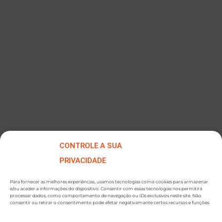
Máquina de Vácuo DCM805/105
CONTROLE A SUA
PRIVACIDADE
Para fornecer as melhores experiências, usamos tecnologias como cookies para armazenar
e/ou aceder a informações do dispositivo. Consentir com essas tecnologias nos permitirá
processar dados, como comportamento de navegação ou IDs exclusivos neste site. Não
consentir ou retirar o consentimento pode afetar negativamante certos recursos e funções.