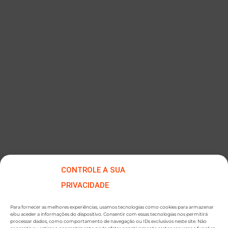
Retractilizadora Automática de Embalagens
CONTROLE A SUA
PRIVACIDADE
Para fornecer as melhores experiências, usamos tecnologias como cookies para armazenar
e/ou aceder a informações do dispositivo. Consentir com essas tecnologias nos permitirá
processar dados, como comportamento de navegação ou IDs exclusivos neste site. Não