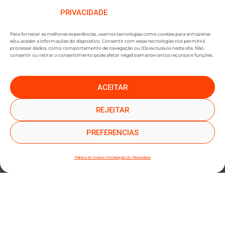
PRIVACIDADE
Para fornecer as melhores experiências, usamos tecnologias como cookies para armazenar
e/ou aceder a informações do dispositivo. Consentir com essas tecnologias nos permitirá
processar dados, como comportamento de navegação ou IDs exclusivos neste site. Não
consentir ou retirar o consentimento pode afetar negativamante certos recursos e funções.
ACEITAR
●
●
SUBSCREVER NEWSLETTER
REJEITAR
PREFERENCIAS
Política de Cookies
Declaração de Privacidade
SUBMETER SUBSCRIÇÃO
Ao subscrever este formulário, declara que leu e concorda com a nossa
Política de
Privacidade
e a nossa
Política de Cookies
.