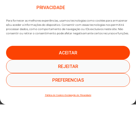
PRIVACIDADE
Para fornecer as melhores experiências, usamos tecnologias como cookies para armazenar
e/ou aceder a informações do dispositivo. Consentir com essas tecnologias nos permitirá
processar dados, como comportamento de navegação ou IDs exclusivos neste site. Não
consentir ou retirar o consentimento pode afetar negativamante certos recursos e funções.
ACEITAR
●
●
SUBSCREVER NEWSLETTER
REJEITAR
PREFERENCIAS
Política de Cookies
Declaração de Privacidade
SUBMETER SUBSCRIÇÃO
Ao subscrever este formulário, declara que leu e concorda com a nossa
Política de
Privacidade
e a nossa
Política de Cookies
.