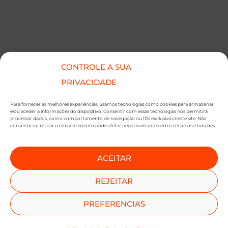
CONTROLE A SUA
●
●
PRIVACIDADE
SUBSCREVER NEWSLETTER
Para fornecer as melhores experiências, usamos tecnologias como cookies para armazenar
e/ou aceder a informações do dispositivo. Consentir com essas tecnologias nos permitirá
processar dados, como comportamento de navegação ou IDs exclusivos neste site. Não
consentir ou retirar o consentimento pode afetar negativamante certos recursos e funções.
ACEITAR
SUBMETER SUBSCRIÇÃO
REJEITAR
Ao subscrever este formulário, declara que leu e concorda com a nossa
Política de
Privacidade
e a nossa
Política de Cookies
.
PREFERENCIAS