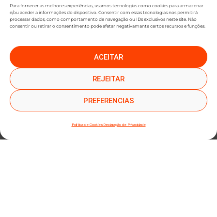
Para fornecer as melhores experiências, usamos tecnologias como cookies para armazenar
e/ou aceder a informações do dispositivo. Consentir com essas tecnologias nos permitirá
processar dados, como comportamento de navegação ou IDs exclusivos neste site. Não
consentir ou retirar o consentimento pode afetar negativamante certos recursos e funções.
ACEITAR
●
●
SUBSCREVER NEWSLETTER
REJEITAR
PREFERENCIAS
Política de Cookies
Declaração de Privacidade
SUBMETER SUBSCRIÇÃO
Ao subscrever este formulário, declara que leu e concorda com a nossa
Política de
Privacidade
e a nossa
Política de Cookies
.
Mapa do site
Política de Privacidade
Termos e Condições