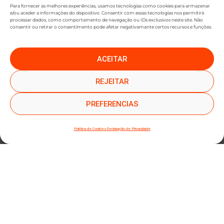
Para fornecer as melhores experiências, usamos tecnologias como cookies para armazenar
e/ou aceder a informações do dispositivo. Consentir com essas tecnologias nos permitirá
processar dados, como comportamento de navegação ou IDs exclusivos neste site. Não
consentir ou retirar o consentimento pode afetar negativamante certos recursos e funções.
ACEITAR
●
●
SUBSCREVER NEWSLETTER
REJEITAR
PREFERENCIAS
Política de Cookies
Declaração de Privacidade
SUBMETER SUBSCRIÇÃO
Ao subscrever este formulário, declara que leu e concorda com a nossa
Política de
Privacidade
e a nossa
Política de Cookies
.
Mapa do site
Política de Privacidade
Termos e Condições