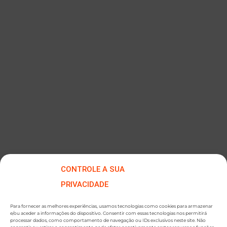
Impressora de Etiquetas de Bancada Mini
CONTROLE A SUA
PRIVACIDADE
Para fornecer as melhores experiências, usamos tecnologias como cookies para armazenar
e/ou aceder a informações do dispositivo. Consentir com essas tecnologias nos permitirá
processar dados, como comportamento de navegação ou IDs exclusivos neste site. Não