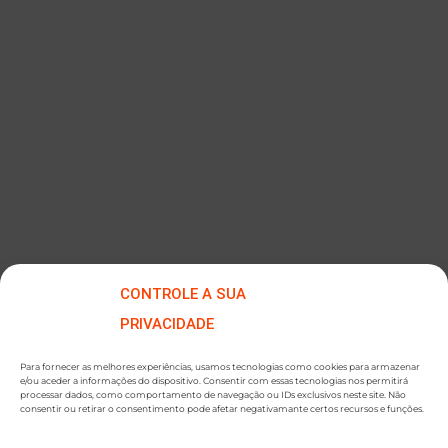
Cintadora Automática Easy
CONTROLE A SUA
PRIVACIDADE
Para fornecer as melhores experiências, usamos tecnologias como cookies para armazenar
e/ou aceder a informações do dispositivo. Consentir com essas tecnologias nos permitirá
processar dados, como comportamento de navegação ou IDs exclusivos neste site. Não
consentir ou retirar o consentimento pode afetar negativamante certos recursos e funções.