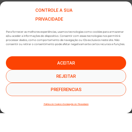
CONTROLE A SUA
PRIVACIDADE
Para fornecer as melhores experiências, usamos tecnologias como cookies para armazenar
e/ou aceder a informações do dispositivo. Consentir com essas tecnologias nos permitirá
processar dados, como comportamento de navegação ou IDs exclusivos neste site. Não
consentir ou retirar o consentimento pode afetar negativamante certos recursos e funções.
ACEITAR
●
●
SUBSCREVER NEWSLETTER
REJEITAR
PREFERENCIAS
Política de Cookies
Declaração de Privacidade
SUBMETER SUBSCRIÇÃO