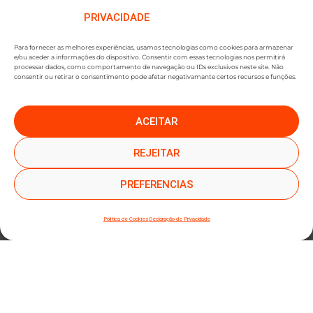
PRIVACIDADE
Para fornecer as melhores experiências, usamos tecnologias como cookies para armazenar
e/ou aceder a informações do dispositivo. Consentir com essas tecnologias nos permitirá
processar dados, como comportamento de navegação ou IDs exclusivos neste site. Não
consentir ou retirar o consentimento pode afetar negativamante certos recursos e funções.
ACEITAR
●
●
SUBSCREVER NEWSLETTER
REJEITAR
PREFERENCIAS
Política de Cookies
Declaração de Privacidade
SUBMETER SUBSCRIÇÃO
Ao subscrever este formulário, declara que leu e concorda com a nossa
Política de
Privacidade
e a nossa
Política de Cookies
.