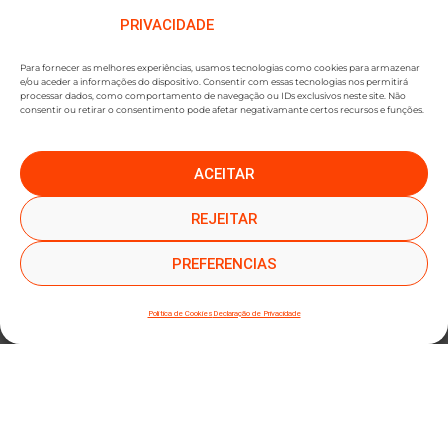
PRIVACIDADE
Para fornecer as melhores experiências, usamos tecnologias como cookies para armazenar
e/ou aceder a informações do dispositivo. Consentir com essas tecnologias nos permitirá
processar dados, como comportamento de navegação ou IDs exclusivos neste site. Não
consentir ou retirar o consentimento pode afetar negativamante certos recursos e funções.
ACEITAR
●
●
SUBSCREVER NEWSLETTER
REJEITAR
PREFERENCIAS
Política de Cookies
Declaração de Privacidade
SUBMETER SUBSCRIÇÃO
Ao subscrever este formulário, declara que leu e concorda com a nossa
Política de
Privacidade
e a nossa
Política de Cookies
.