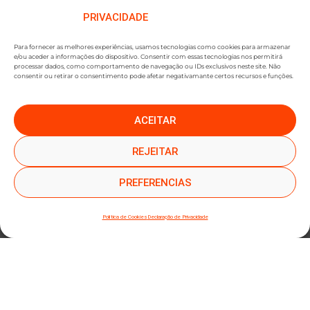
PRIVACIDADE
Para fornecer as melhores experiências, usamos tecnologias como cookies para armazenar
e/ou aceder a informações do dispositivo. Consentir com essas tecnologias nos permitirá
processar dados, como comportamento de navegação ou IDs exclusivos neste site. Não
consentir ou retirar o consentimento pode afetar negativamante certos recursos e funções.
ACEITAR
●
●
SUBSCREVER NEWSLETTER
REJEITAR
PREFERENCIAS
Política de Cookies
Declaração de Privacidade
SUBMETER SUBSCRIÇÃO
Ao subscrever este formulário, declara que leu e concorda com a nossa
Política de
Privacidade
e a nossa
Política de Cookies
.