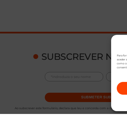
●
SUBSCREVER NEW
Para fo
aceder a
como co
consent
SUBMETER SUBSCRIÇÃ
Ao subscrever este formulário, declara que leu e concorda com a nossa
Polít