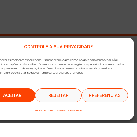
CONTROLE A SUA PRIVACIDADE
●
SLETTER
rnecer as melhores experiências, usamos tecnologias como cookies para armazenar e/ou
 informações do dispositivo. Consentir com essas tecnologias nos permitirá processar dados,
mportamento de navegação ou IDs exclusivos neste site. Não consentir ou retirar o
imento pode afetar negativamante certos recursos e funções.
ACEITAR
REJEITAR
PREFERENCIAS
O
Política de Cookies
Declaração de Privacidade
ica de Privacidade
e a nossa
Política de Cookies
.