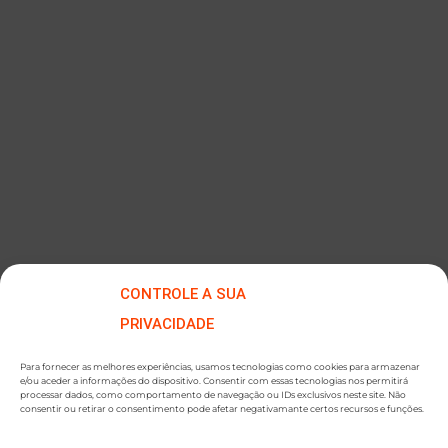
Envolvedora de Paletes com Prensa Estabilizadora
CONTROLE A SUA
PRIVACIDADE
Para fornecer as melhores experiências, usamos tecnologias como cookies para armazenar
e/ou aceder a informações do dispositivo. Consentir com essas tecnologias nos permitirá
processar dados, como comportamento de navegação ou IDs exclusivos neste site. Não
consentir ou retirar o consentimento pode afetar negativamante certos recursos e funções.