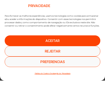
PRIVACIDADE
Para fornecer as melhores experiências, usamos tecnologias como cookies para armazenar
e/ou aceder a informações do dispositivo. Consentir com essas tecnologias nos permitirá
processar dados, como comportamento de navegação ou IDs exclusivos neste site. Não
consentir ou retirar o consentimento pode afetar negativamante certos recursos e funções.
ACEITAR
●
●
SUBSCREVER NEWSLETTER
REJEITAR
PREFERENCIAS
Política de Cookies
Declaração de Privacidade
SUBMETER SUBSCRIÇÃO
Ao subscrever este formulário, declara que leu e concorda com a nossa
Política de
Privacidade
e a nossa
Política de Cookies
.