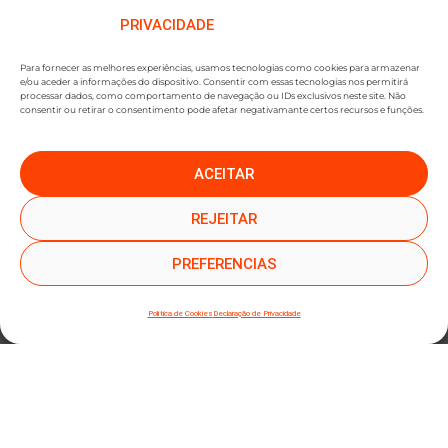
PRIVACIDADE
Para fornecer as melhores experiências, usamos tecnologias como cookies para armazenar
e/ou aceder a informações do dispositivo. Consentir com essas tecnologias nos permitirá
processar dados, como comportamento de navegação ou IDs exclusivos neste site. Não
consentir ou retirar o consentimento pode afetar negativamante certos recursos e funções.
ACEITAR
●
●
SUBSCREVER NEWSLETTER
REJEITAR
PREFERENCIAS
Política de Cookies
Declaração de Privacidade
SUBMETER SUBSCRIÇÃO
Ao subscrever este formulário, declara que leu e concorda com a nossa
Política de
Privacidade
e a nossa
Política de Cookies
.