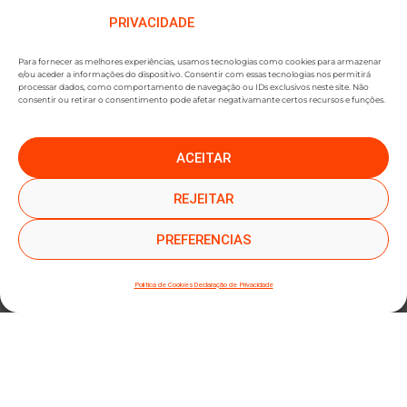
PRIVACIDADE
Para fornecer as melhores experiências, usamos tecnologias como cookies para armazenar
e/ou aceder a informações do dispositivo. Consentir com essas tecnologias nos permitirá
processar dados, como comportamento de navegação ou IDs exclusivos neste site. Não
consentir ou retirar o consentimento pode afetar negativamante certos recursos e funções.
ACEITAR
●
●
SUBSCREVER NEWSLETTER
REJEITAR
PREFERENCIAS
Política de Cookies
Declaração de Privacidade
SUBMETER SUBSCRIÇÃO
Ao subscrever este formulário, declara que leu e concorda com a nossa
Política de
Privacidade
e a nossa
Política de Cookies
.