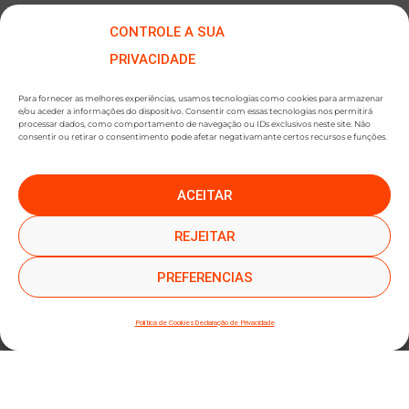
CONTROLE A SUA
PRIVACIDADE
Para fornecer as melhores experiências, usamos tecnologias como cookies para armazenar
e/ou aceder a informações do dispositivo. Consentir com essas tecnologias nos permitirá
processar dados, como comportamento de navegação ou IDs exclusivos neste site. Não
consentir ou retirar o consentimento pode afetar negativamante certos recursos e funções.
ACEITAR
●
●
SUBSCREVER NEWSLETTER
REJEITAR
PREFERENCIAS
Política de Cookies
Declaração de Privacidade
SUBMETER SUBSCRIÇÃO