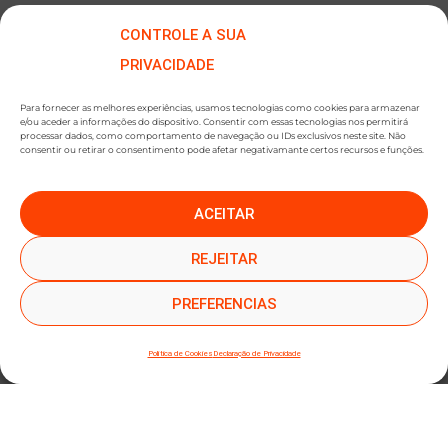
CONTROLE A SUA
PRIVACIDADE
Para fornecer as melhores experiências, usamos tecnologias como cookies para armazenar
e/ou aceder a informações do dispositivo. Consentir com essas tecnologias nos permitirá
processar dados, como comportamento de navegação ou IDs exclusivos neste site. Não
consentir ou retirar o consentimento pode afetar negativamante certos recursos e funções.
ACEITAR
●
●
SUBSCREVER NEWSLETTER
REJEITAR
PREFERENCIAS
Política de Cookies
Declaração de Privacidade
SUBMETER SUBSCRIÇÃO