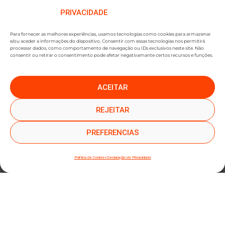
PRIVACIDADE
Para fornecer as melhores experiências, usamos tecnologias como cookies para armazenar
e/ou aceder a informações do dispositivo. Consentir com essas tecnologias nos permitirá
processar dados, como comportamento de navegação ou IDs exclusivos neste site. Não
consentir ou retirar o consentimento pode afetar negativamante certos recursos e funções.
ACEITAR
●
●
SUBSCREVER NEWSLETTER
REJEITAR
PREFERENCIAS
Política de Cookies
Declaração de Privacidade
SUBMETER SUBSCRIÇÃO
Ao subscrever este formulário, declara que leu e concorda com a nossa
Política de
Privacidade
e a nossa
Política de Cookies
.