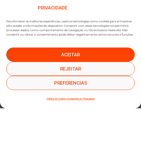
PRIVACIDADE
Para fornecer as melhores experiências, usamos tecnologias como cookies para armazenar
e/ou aceder a informações do dispositivo. Consentir com essas tecnologias nos permitirá
processar dados, como comportamento de navegação ou IDs exclusivos neste site. Não
consentir ou retirar o consentimento pode afetar negativamante certos recursos e funções.
ACEITAR
●
●
SUBSCREVER NEWSLETTER
REJEITAR
PREFERENCIAS
Política de Cookies
Declaração de Privacidade
SUBMETER SUBSCRIÇÃO
Ao subscrever este formulário, declara que leu e concorda com a nossa
Política de
Privacidade
e a nossa
Política de Cookies
.