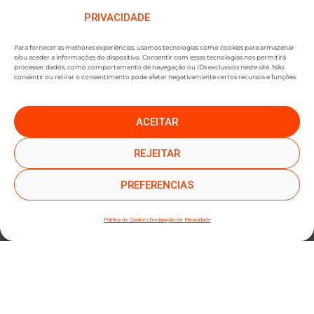
PRIVACIDADE
Para fornecer as melhores experiências, usamos tecnologias como cookies para armazenar
e/ou aceder a informações do dispositivo. Consentir com essas tecnologias nos permitirá
processar dados, como comportamento de navegação ou IDs exclusivos neste site. Não
consentir ou retirar o consentimento pode afetar negativamante certos recursos e funções.
ACEITAR
●
●
SUBSCREVER NEWSLETTER
REJEITAR
PREFERENCIAS
Política de Cookies
Declaração de Privacidade
SUBMETER SUBSCRIÇÃO
Ao subscrever este formulário, declara que leu e concorda com a nossa
Política de
Privacidade
e a nossa
Política de Cookies
.