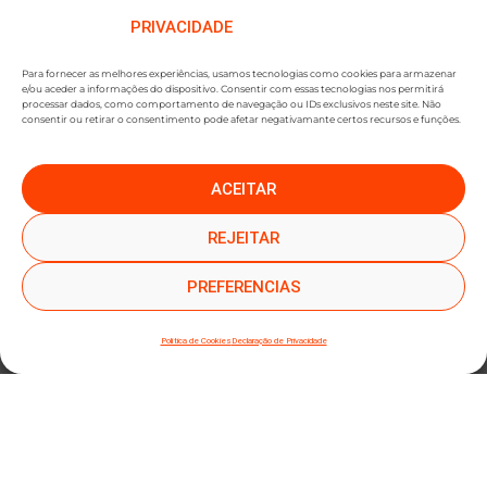
PRIVACIDADE
Para fornecer as melhores experiências, usamos tecnologias como cookies para armazenar
e/ou aceder a informações do dispositivo. Consentir com essas tecnologias nos permitirá
processar dados, como comportamento de navegação ou IDs exclusivos neste site. Não
consentir ou retirar o consentimento pode afetar negativamante certos recursos e funções.
ACEITAR
●
●
SUBSCREVER NEWSLETTER
REJEITAR
PREFERENCIAS
Política de Cookies
Declaração de Privacidade
SUBMETER SUBSCRIÇÃO
Ao subscrever este formulário, declara que leu e concorda com a nossa
Política de
Privacidade
e a nossa
Política de Cookies
.