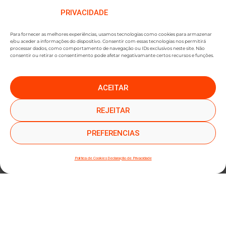
PRIVACIDADE
Para fornecer as melhores experiências, usamos tecnologias como cookies para armazenar
e/ou aceder a informações do dispositivo. Consentir com essas tecnologias nos permitirá
processar dados, como comportamento de navegação ou IDs exclusivos neste site. Não
consentir ou retirar o consentimento pode afetar negativamante certos recursos e funções.
ACEITAR
●
●
SUBSCREVER NEWSLETTER
REJEITAR
PREFERENCIAS
Política de Cookies
Declaração de Privacidade
SUBMETER SUBSCRIÇÃO
Ao subscrever este formulário, declara que leu e concorda com a nossa
Política de
Privacidade
e a nossa
Política de Cookies
.