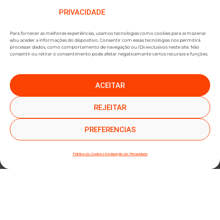
PRIVACIDADE
Para fornecer as melhores experiências, usamos tecnologias como cookies para armazenar
e/ou aceder a informações do dispositivo. Consentir com essas tecnologias nos permitirá
processar dados, como comportamento de navegação ou IDs exclusivos neste site. Não
consentir ou retirar o consentimento pode afetar negativamante certos recursos e funções.
ACEITAR
●
●
SUBSCREVER NEWSLETTER
REJEITAR
PREFERENCIAS
Política de Cookies
Declaração de Privacidade
SUBMETER SUBSCRIÇÃO
Ao subscrever este formulário, declara que leu e concorda com a nossa
Política de
Privacidade
e a nossa
Política de Cookies
.