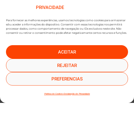
PRIVACIDADE
Para fornecer as melhores experiências, usamos tecnologias como cookies para armazenar
e/ou aceder a informações do dispositivo. Consentir com essas tecnologias nos permitirá
processar dados, como comportamento de navegação ou IDs exclusivos neste site. Não
consentir ou retirar o consentimento pode afetar negativamante certos recursos e funções.
ACEITAR
●
●
SUBSCREVER NEWSLETTER
REJEITAR
PREFERENCIAS
Política de Cookies
Declaração de Privacidade
SUBMETER SUBSCRIÇÃO
Ao subscrever este formulário, declara que leu e concorda com a nossa
Política de
Privacidade
e a nossa
Política de Cookies
.