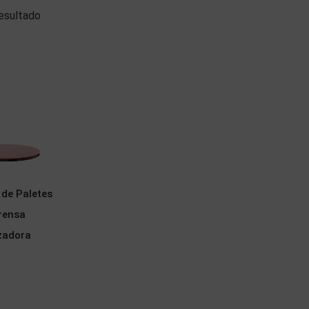
esultado
 de Paletes
rensa
izadora