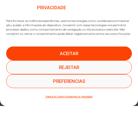
PRIVACIDADE
Para fornecer as melhores experiências, usamos tecnologias como cookies para armazenar
e/ou aceder a informações do dispositivo. Consentir com essas tecnologias nos permitirá
processar dados, como comportamento de navegação ou IDs exclusivos neste site. Não
consentir ou retirar o consentimento pode afetar negativamante certos recursos e funções.
ACEITAR
●
●
SUBSCREVER NEWSLETTER
REJEITAR
PREFERENCIAS
Política de Cookies
Declaração de Privacidade
SUBMETER SUBSCRIÇÃO
Ao subscrever este formulário, declara que leu e concorda com a nossa
Política de
Privacidade
e a nossa
Política de Cookies
.