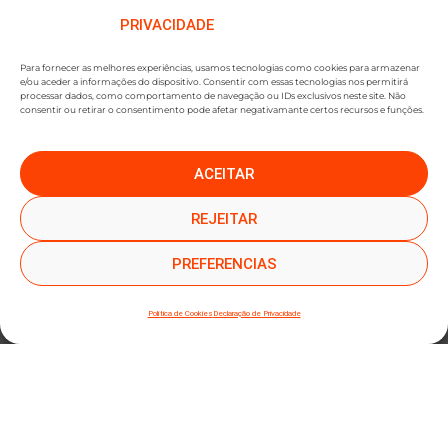
PRIVACIDADE
Para fornecer as melhores experiências, usamos tecnologias como cookies para armazenar
e/ou aceder a informações do dispositivo. Consentir com essas tecnologias nos permitirá
processar dados, como comportamento de navegação ou IDs exclusivos neste site. Não
consentir ou retirar o consentimento pode afetar negativamante certos recursos e funções.
ACEITAR
●
●
SUBSCREVER NEWSLETTER
REJEITAR
PREFERENCIAS
Política de Cookies
Declaração de Privacidade
SUBMETER SUBSCRIÇÃO
Ao subscrever este formulário, declara que leu e concorda com a nossa
Política de
Privacidade
e a nossa
Política de Cookies
.