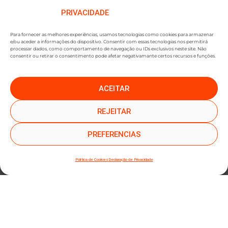
PRIVACIDADE
Para fornecer as melhores experiências, usamos tecnologias como cookies para armazenar
e/ou aceder a informações do dispositivo. Consentir com essas tecnologias nos permitirá
processar dados, como comportamento de navegação ou IDs exclusivos neste site. Não
consentir ou retirar o consentimento pode afetar negativamante certos recursos e funções.
ACEITAR
●
●
SUBSCREVER NEWSLETTER
REJEITAR
PREFERENCIAS
Política de Cookies
Declaração de Privacidade
SUBMETER SUBSCRIÇÃO
Ao subscrever este formulário, declara que leu e concorda com a nossa
Política de
Privacidade
e a nossa
Política de Cookies
.