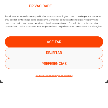
PRIVACIDADE
Para fornecer as melhores experiências, usamos tecnologias como cookies para armazenar
e/ou aceder a informações do dispositivo. Consentir com essas tecnologias nos permitirá
processar dados, como comportamento de navegação ou IDs exclusivos neste site. Não
consentir ou retirar o consentimento pode afetar negativamante certos recursos e funções.
ACEITAR
●
●
SUBSCREVER NEWSLETTER
REJEITAR
PREFERENCIAS
Política de Cookies
Declaração de Privacidade
SUBMETER SUBSCRIÇÃO
Ao subscrever este formulário, declara que leu e concorda com a nossa
Política de
Privacidade
e a nossa
Política de Cookies
.