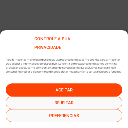
CONTROLE A SUA
PRIVACIDADE
Para fornecer as melhores experiências, usamos tecnologias como cookies para armazenar
e/ou aceder a informações do dispositivo. Consentir com essas tecnologias nos permitirá
processar dados, como comportamento de navegação ou IDs exclusivos neste site. Não
consentir ou retirar o consentimento pode afetar negativamante certos recursos e funções.
ACEITAR
●
●
SUBSCREVER NEWSLETTER
REJEITAR
PREFERENCIAS