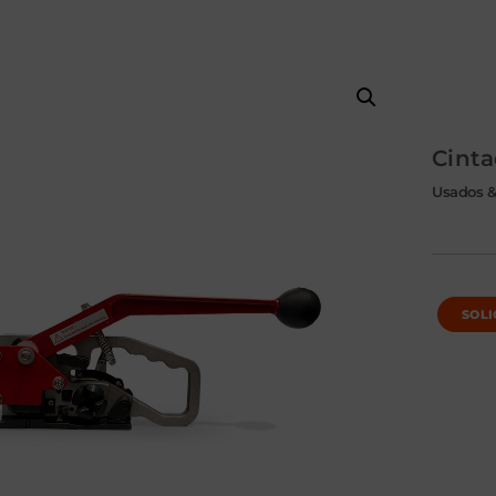
Cint
Usados &
SOLI