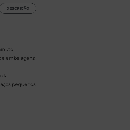
DESCRIÇÃO
minuto
 de embalagens
erda
spaços pequenos