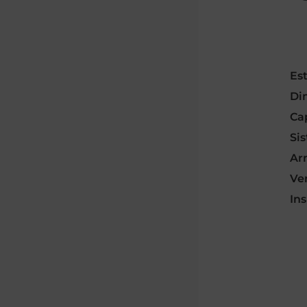
Est
Di
Ca
Si
Ar
Ve
In