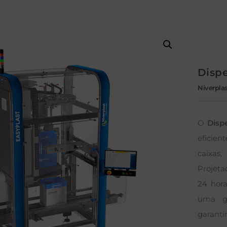
Dispe
Niverpla
O
Disp
eficie
caixas
Projeta
24 hora
uma gr
garanti