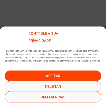
CONTROLE A SUA
PRIVACIDADE
Para fornecer as melhores experiências, usamos tecnologias como cookies para armazenar
e/ou aceder a informações do dispositivo. Consentir com essas tecnologias nos permitirá
processar dados, como comportamento de navegação ou IDs exclusivos neste site. Não
consentir ou retirar o consentimento pode afetar negativamante certos recursos e funções.
ACEITAR
●
●
SUBSCREVER NEWSLETTER
REJEITAR
PREFERENCIAS