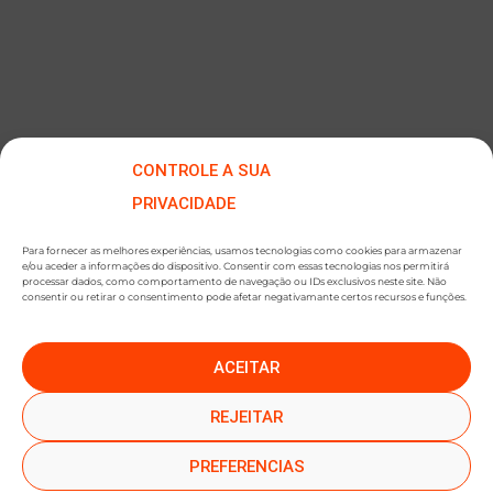
CONTROLE A SUA
PRIVACIDADE
Para fornecer as melhores experiências, usamos tecnologias como cookies para armazenar
e/ou aceder a informações do dispositivo. Consentir com essas tecnologias nos permitirá
processar dados, como comportamento de navegação ou IDs exclusivos neste site. Não
consentir ou retirar o consentimento pode afetar negativamante certos recursos e funções.
ACEITAR
●
●
SUBSCREVER NEWSLETTER
REJEITAR
PREFERENCIAS