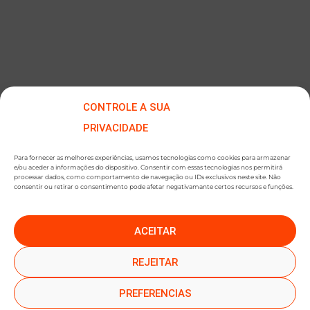
CONTROLE A SUA
PRIVACIDADE
Para fornecer as melhores experiências, usamos tecnologias como cookies para armazenar
e/ou aceder a informações do dispositivo. Consentir com essas tecnologias nos permitirá
processar dados, como comportamento de navegação ou IDs exclusivos neste site. Não
consentir ou retirar o consentimento pode afetar negativamante certos recursos e funções.
ACEITAR
●
●
SUBSCREVER NEWSLETTER
REJEITAR
PREFERENCIAS