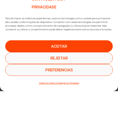
PRIVACIDADE
Para fornecer as melhores experiências, usamos tecnologias como cookies para armazenar
e/ou aceder a informações do dispositivo. Consentir com essas tecnologias nos permitirá
processar dados, como comportamento de navegação ou IDs exclusivos neste site. Não
consentir ou retirar o consentimento pode afetar negativamante certos recursos e funções.
ACEITAR
●
●
SUBSCREVER NEWSLETTER
REJEITAR
PREFERENCIAS
Política de Cookies
Declaração de Privacidade
SUBMETER SUBSCRIÇÃO
Ao subscrever este formulário, declara que leu e concorda com a nossa
Política de
Privacidade
e a nossa
Política de Cookies
.